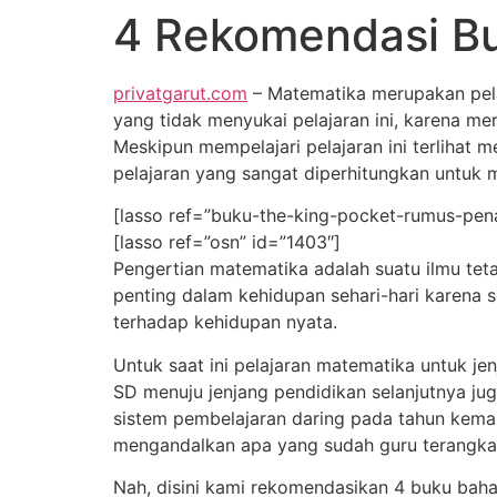
4 Rekomendasi Bu
privatgarut.com
– Matematika merupakan pelaj
yang tidak menyukai pelajaran ini, karena m
Meskipun mempelajari pelajaran ini terlihat me
pelajaran yang sangat diperhitungkan untuk m
[lasso ref=”buku-the-king-pocket-rumus-pena
[lasso ref=”osn” id=”1403″]
Pengertian matematika adalah suatu ilmu tet
penting dalam kehidupan sehari-hari karena 
terhadap kehidupan nyata.
Untuk saat ini pelajaran matematika untuk je
SD menuju jenjang pendidikan selanjutnya jug
sistem pembelajaran daring pada tahun kemar
mengandalkan apa yang sudah guru terangkan
Nah, disini kami rekomendasikan 4 buku baha