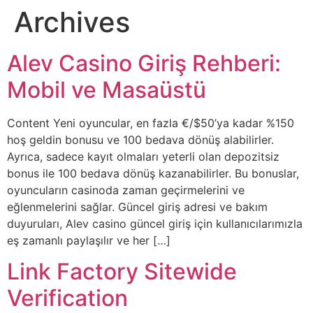
Archives
Alev Casino Giriş Rehberi:
Mobil ve Masaüstü
Content Yeni oyuncular, en fazla €/$50’ya kadar %150
hoş geldin bonusu ve 100 bedava dönüş alabilirler.
Ayrıca, sadece kayıt olmaları yeterli olan depozitsiz
bonus ile 100 bedava dönüş kazanabilirler. Bu bonuslar,
oyuncuların casinoda zaman geçirmelerini ve
eğlenmelerini sağlar. Güncel giriş adresi ve bakım
duyuruları, Alev casino güncel giriş için kullanıcılarımızla
eş zamanlı paylaşılır ve her […]
Link Factory Sitewide
Verification