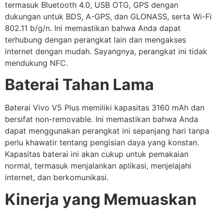
termasuk Bluetooth 4.0, USB OTG, GPS dengan
dukungan untuk BDS, A-GPS, dan GLONASS, serta Wi-Fi
802.11 b/g/n. Ini memastikan bahwa Anda dapat
terhubung dengan perangkat lain dan mengakses
internet dengan mudah. Sayangnya, perangkat ini tidak
mendukung NFC.
Baterai Tahan Lama
Baterai Vivo V5 Plus memiliki kapasitas 3160 mAh dan
bersifat non-removable. Ini memastikan bahwa Anda
dapat menggunakan perangkat ini sepanjang hari tanpa
perlu khawatir tentang pengisian daya yang konstan.
Kapasitas baterai ini akan cukup untuk pemakaian
normal, termasuk menjalankan aplikasi, menjelajahi
internet, dan berkomunikasi.
Kinerja yang Memuaskan