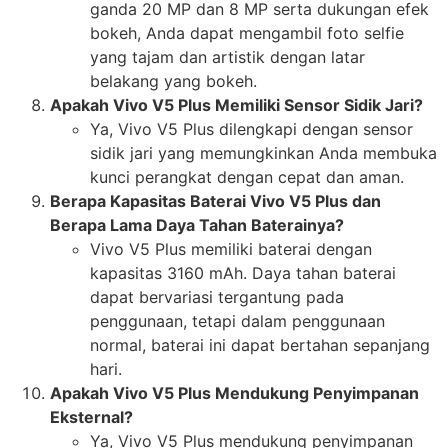
ganda 20 MP dan 8 MP serta dukungan efek
bokeh, Anda dapat mengambil foto selfie
yang tajam dan artistik dengan latar
belakang yang bokeh.
Apakah Vivo V5 Plus Memiliki Sensor Sidik Jari?
Ya, Vivo V5 Plus dilengkapi dengan sensor
sidik jari yang memungkinkan Anda membuka
kunci perangkat dengan cepat dan aman.
Berapa Kapasitas Baterai Vivo V5 Plus dan
Berapa Lama Daya Tahan Baterainya?
Vivo V5 Plus memiliki baterai dengan
kapasitas 3160 mAh. Daya tahan baterai
dapat bervariasi tergantung pada
penggunaan, tetapi dalam penggunaan
normal, baterai ini dapat bertahan sepanjang
hari.
Apakah Vivo V5 Plus Mendukung Penyimpanan
Eksternal?
Ya, Vivo V5 Plus mendukung penyimpanan