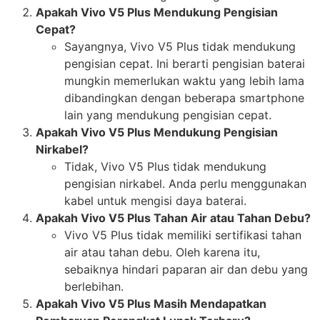
Apakah Vivo V5 Plus Mendukung Pengisian
Cepat?
Sayangnya, Vivo V5 Plus tidak mendukung
pengisian cepat. Ini berarti pengisian baterai
mungkin memerlukan waktu yang lebih lama
dibandingkan dengan beberapa smartphone
lain yang mendukung pengisian cepat.
Apakah Vivo V5 Plus Mendukung Pengisian
Nirkabel?
Tidak, Vivo V5 Plus tidak mendukung
pengisian nirkabel. Anda perlu menggunakan
kabel untuk mengisi daya baterai.
Apakah Vivo V5 Plus Tahan Air atau Tahan Debu?
Vivo V5 Plus tidak memiliki sertifikasi tahan
air atau tahan debu. Oleh karena itu,
sebaiknya hindari paparan air dan debu yang
berlebihan.
Apakah Vivo V5 Plus Masih Mendapatkan