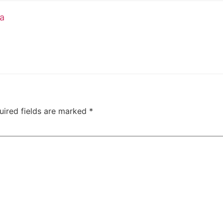
ta
uired fields are marked
*