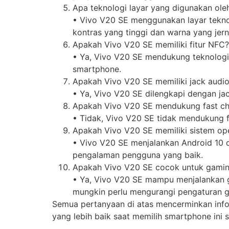
Apa teknologi layar yang digunakan ole
• Vivo V20 SE menggunakan layar tekno
kontras yang tinggi dan warna yang jern
Apakah Vivo V20 SE memiliki fitur NFC?
• Ya, Vivo V20 SE mendukung teknologi
smartphone.
Apakah Vivo V20 SE memiliki jack audi
• Ya, Vivo V20 SE dilengkapi dengan j
Apakah Vivo V20 SE mendukung fast ch
• Tidak, Vivo V20 SE tidak mendukung f
Apakah Vivo V20 SE memiliki sistem ope
• Vivo V20 SE menjalankan Android 10 d
pengalaman pengguna yang baik.
Apakah Vivo V20 SE cocok untuk gami
• Ya, Vivo V20 SE mampu menjalankan 
mungkin perlu mengurangi pengaturan gr
Semua pertanyaan di atas mencerminkan inf
yang lebih baik saat memilih smartphone ini