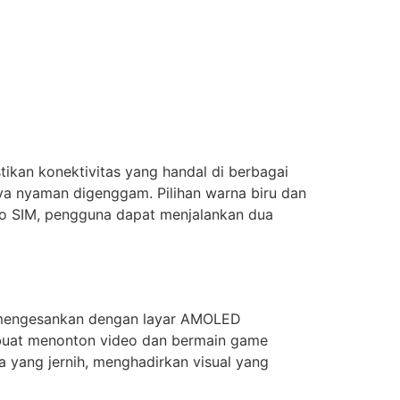
ikan konektivitas yang handal di berbagai
ya nyaman digenggam. Pilihan warna biru dan
o SIM, pengguna dapat menjalankan dua
 mengesankan dengan layar AMOLED
mbuat menonton video dan bermain game
yang jernih, menghadirkan visual yang