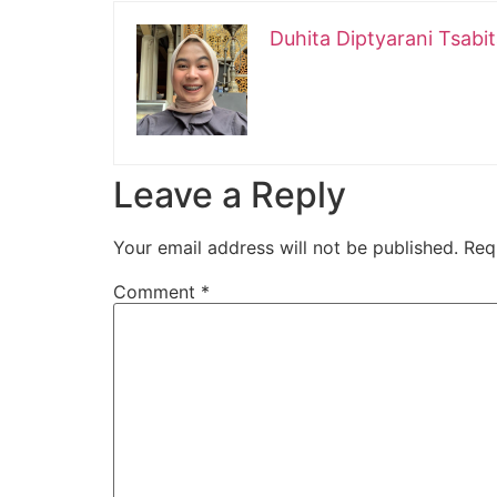
Duhita Diptyarani Tsabi
Leave a Reply
Your email address will not be published.
Req
Comment
*