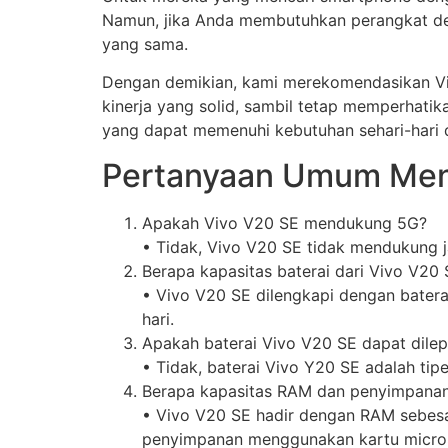
Namun, jika Anda membutuhkan perangkat deng
yang sama.
Dengan demikian, kami merekomendasikan Vi
kinerja yang solid, sambil tetap memperhati
yang dapat memenuhi kebutuhan sehari-hari 
Pertanyaan Umum Men
Apakah Vivo V20 SE mendukung 5G?
• Tidak, Vivo V20 SE tidak mendukung j
Berapa kapasitas baterai dari Vivo V20
• Vivo V20 SE dilengkapi dengan bater
hari.
Apakah baterai Vivo V20 SE dapat dile
• Tidak, baterai Vivo Y20 SE adalah ti
Berapa kapasitas RAM dan penyimpanan 
• Vivo V20 SE hadir dengan RAM sebesa
penyimpanan menggunakan kartu micro