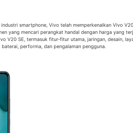
industri smartphone, Vivo telah memperkenalkan Vivo V20 
n yang mencari perangkat handal dengan harga yang terjan
 V20 SE, termasuk fitur-fitur utama, jaringan, desain, lay
 baterai, performa, dan pengalaman pengguna.