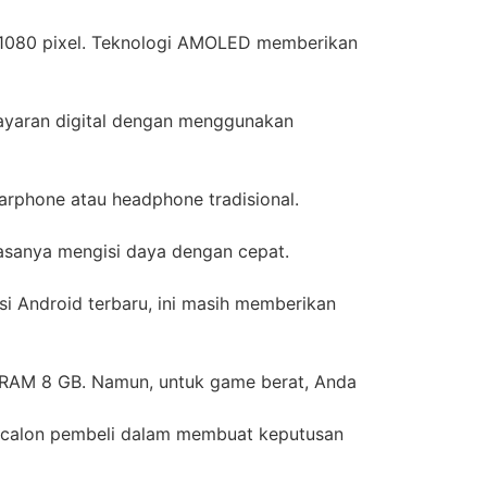
 1080 pixel. Teknologi AMOLED memberikan
ayaran digital dengan menggunakan
rphone atau headphone tradisional.
iasanya mengisi daya dengan cepat.
i Android terbaru, ini masih memberikan
 RAM 8 GB. Namun, untuk game berat, Anda
 calon pembeli dalam membuat keputusan