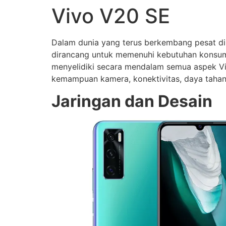
Vivo V20 SE
Dalam dunia yang terus berkembang pesat di 
dirancang untuk memenuhi kebutuhan konsume
menyelidiki secara mendalam semua aspek Vivo
kemampuan kamera, konektivitas, daya tahan
Jaringan dan Desain