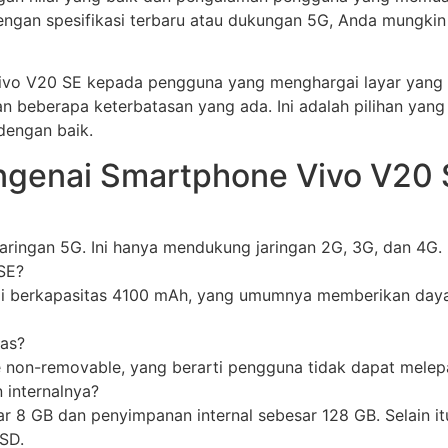
an spesifikasi terbaru atau dukungan 5G, Anda mungkin p
vo V20 SE kepada pengguna yang menghargai layar yang i
kan beberapa keterbatasan yang ada. Ini adalah pilihan ya
dengan baik.
genai Smartphone Vivo V20 
aringan 5G. Ini hanya mendukung jaringan 2G, 3G, dan 4G.
 SE?
ai berkapasitas 4100 mAh, yang umumnya memberikan daya
pas?
pe non-removable, yang berarti pengguna tidak dapat melep
internalnya?
r 8 GB dan penyimpanan internal sebesar 128 GB. Selain i
SD.