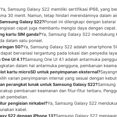
?
Ya, Samsung Galaxy S22 memiliki sertifikasi IP68, yang be
ama 30 menit. Namun, tetap hindari merendamnya dalam air j
 Samsung Galaxy S22?
Ponsel ini dilengkapi dengan bater
pengisian cepat juga membantu mengisi daya dengan cepat.
g kartu SIM ganda?
Ya, Samsung Galaxy S22 mendukung k
a dalam satu ponsel.
aringan 5G?
Ya, Samsung Galaxy S22 adalah smartphone 5
 dapat bervariasi tergantung pada lokasi dan penyedia laya
 One UI 4.1?
Samsung One UI 4.1 adalah antarmuka penggun
ngkatan dalam hal antarmuka pengguna, pembaruan keamanan
lot kartu microSD untuk penyimpanan eksternal?
Sayangn
milih varian penyimpanan internal yang sesuai dengan kebu
n perangkat lunak untuk Samsung Galaxy S22?
Samsung 
encakup pembaruan keamanan dan fitur-fitur terbaru. Pen
ah pembelian.
tur pengisian nirkabel?
Ya, Samsung Galaxy S22 mendukun
unakan kabel.
axy S22 dengan iPhone 13?
Samsung Galaxy S22 menawark