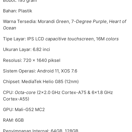
Bobot: 195 gram
Bahan: Plastik
Warna Tersedia: Morandi
Green
, 7-
Degree Purple
,
Heart of
Ocean
Tipe Layar: IPS LCD
capacitive touchscreen
, 16M
colors
Ukuran Layar: 6.82 inci
Resolusi: 720 x 1640 piksel
Sistem Operasi: Android 11, XOS 7.6
Chipset: MediaTek Helio G85 (12nm)
CPU:
Octa-core
(2×2.0 GHz Cortex-A75 & 6×1.8 GHz
Cortex-A55)
GPU: Mali-G52 MC2
RAM: 6GB
Penyimpanan Internal: 64GB, 128GB