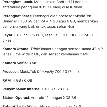
Perangkat Lunak
: Menjalankan Android 11 dengan
antarmuka pengguna XOS 7.6 yang disesuaikan.
Perangkat Keras
: Ditenagai oleh prosesor MediaTek
Dimensity
700 5G dan RAM 4 GB atau 6 GB, memberikan
performa yang baik untuk tugas sehari-hari.
Layar
: 6.67 inci IPS LCD, resolusi FHD+ (1080 x 2400
piksel)
Kamera Utama
:
Triple
kamera dengan sensor utama 48 MP,
lensa
ultra-wide
2 MP, dan sensor kedalaman 2 MP
Kamera Selfie
: 8 MP
Prosesor
: MediaTek
Dimensity
700 5G (7 nm)
RAM
: 4 GB / 6 GB
Penyimpanan Internal
: 64 GB / 128 GB
Sistem Operasi
: Android 11 dengan XOS 7.6
Baterai
: Li-Po 5000 mAh, pengisian cepat 18W